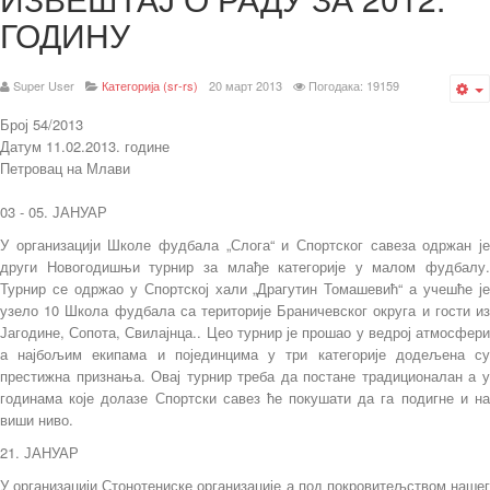
ГОДИНУ
Super User
Категорија (sr-rs)
20 март 2013
Погодака: 19159
E
Број 54/2013
Датум 11.02.2013. године
Петровац на Млави
03 - 05. ЈАНУАР
У организацији Школе фудбала „Слога“ и Спортског савеза одржан је
други Новогодишњи турнир за млађе категорије у малом фудбалу.
Турнир се одржао у Спортској хали „Драгутин Томашевић“ а учешће је
узело 10 Школа фудбала са територије Браничевског округа и гости из
Јагодине, Сопота, Свилајнца.. Цео турнир је прошао у ведрој атмосфери
а најбољим екипама и појединцима у три категорије додељена су
престижна признања. Овај турнир треба да постане традиционалан а у
годинама које долазе Спортски савез ће покушати да га подигне и на
виши ниво.
21. ЈАНУАР
У организацији Стонотениске организације а под покровитељством нашег