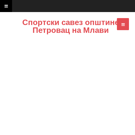
Спортски савез општине
Петровац на Млави