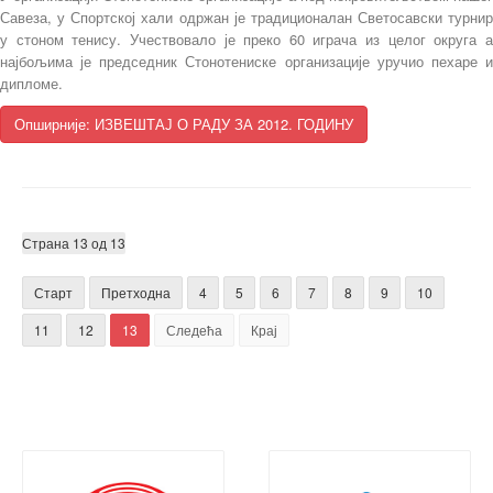
Савеза, у Спортској хали одржан је традиционалан Светосавски турнир
у стоном тенису. Учествовало је преко 60 играча из целог округа а
најбољима је председник Стонотениске организације уручио пехаре и
дипломе.
Опширније: ИЗВЕШТАЈ О РАДУ ЗА 2012. ГОДИНУ
Страна 13 од 13
Старт
Претходна
4
5
6
7
8
9
10
11
12
13
Следећа
Крај