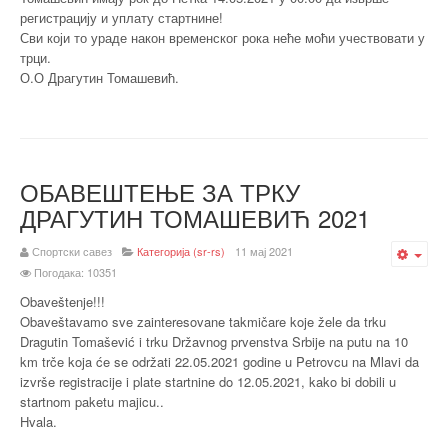
регистрацију и уплату стартнине!
Сви који то ураде након временског рока неће моћи учествовати у
трци.
О.О Драгутин Томашевић.
ОБАВЕШТЕЊЕ ЗА ТРКУ
ДРАГУТИН ТОМАШЕВИЋ 2021
Спортски савез
Категорија (sr-rs)
11 мај 2021
Emp
Погодака: 10351
Obaveštenje!!!
Obaveštavamo sve zainteresovane takmičare koje žele da trku
Dragutin Tomašević i trku Državnog prvenstva Srbije na putu na 10
km trče koja će se održati 22.05.2021 godine u Petrovcu na Mlavi da
izvrše registracije i plate startnine do 12.05.2021, kako bi dobili u
startnom paketu majicu..
Hvala.