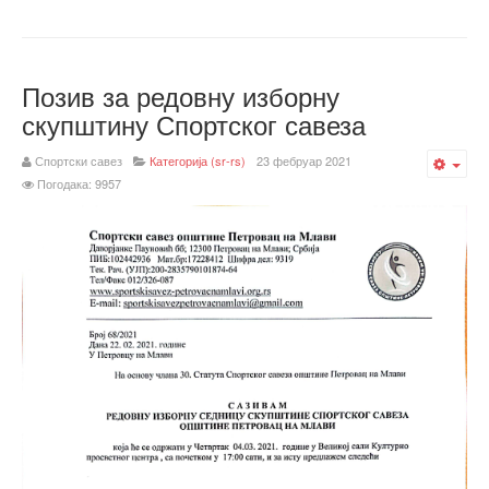
Позив за редовну изборну
скупштину Спортског савеза
Спортски савез
Категорија (sr-rs)
23 фебруар 2021
Emp
Погодака: 9957