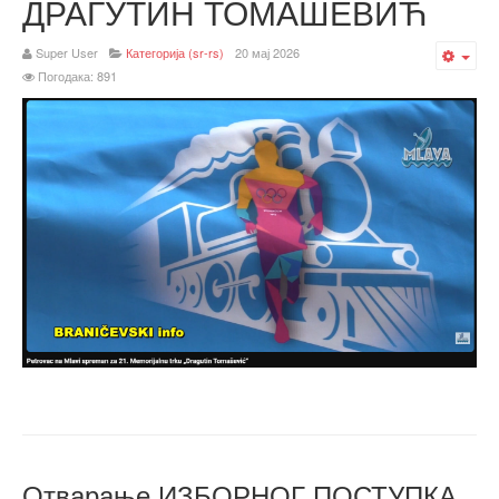
ДРАГУТИН ТОМАШЕВИЋ
Super User
Категорија (sr-rs)
20 мај 2026
Emp
Погодака: 891
Отварање ИЗБОРНОГ ПОСТУПКА