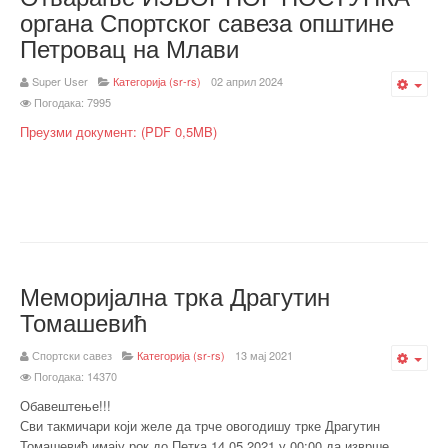
органа Спортског савеза општине
Петровац на Млави
Super User
Категорија (sr-rs)
02 април 2024
Emp
Погодака: 7995
Преузми документ: (PDF 0,5MB)
Меморијална трка Драгутин
Томашевић
Спортски савез
Категорија (sr-rs)
13 мај 2021
Emp
Погодака: 14370
Обавештење!!!
Сви такмичари који желе да трче овогодишу трке Драгутин
Томашевић имају рок до Петка 14.05.2021 у 00:00 да изврше