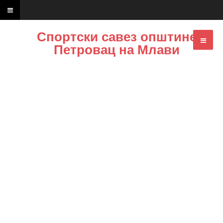
Спортски савез општине
Петровац на Млави