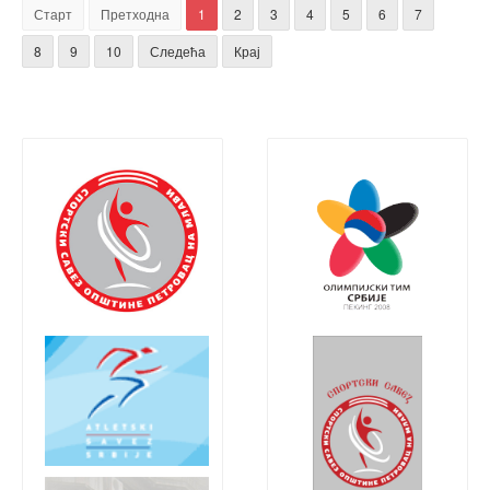
Старт
Претходна
1
2
3
4
5
6
7
8
9
10
Следећа
Крај