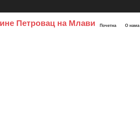
ине Петровац на Млави
Почетна
О нам