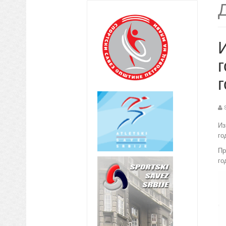
И
г
Из
го
Пр
г