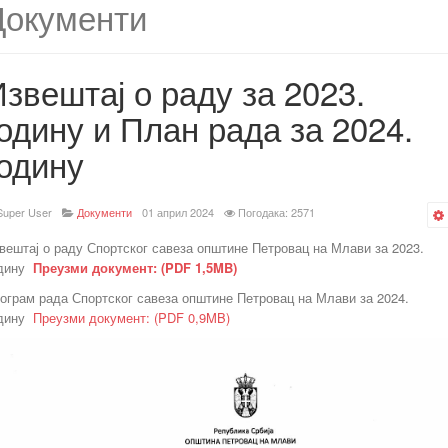
Документи
звештај о раду за 2023.
одину и План рада за 2024.
годину
Super User
Документи
01 април 2024
Погодака: 2571
вештај о раду Спортског савеза општине Петровац на Млави за 2023.
дину
Преузми документ: (PDF 1,5MB)
ограм рада Спортског савеза општине Петровац на Млави за 2024.
одину
Преузми документ: (PDF 0,9MB)