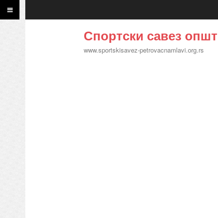
Спортски савез општ
www.sportskisavez-petrovacnamlavi.org.rs