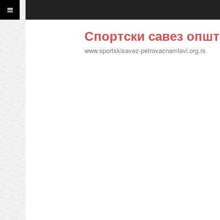
Спортски савез општ
www.sportskisavez-petrovacnamlavi.org.rs