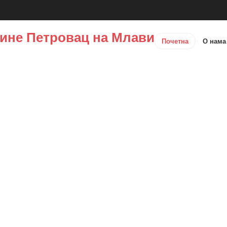
ине Петровац на Млави
Почетна
О нам