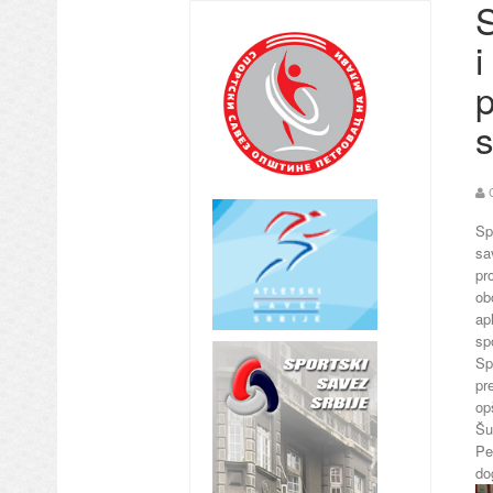
S
i
p
s
Sp
sa
pr
ob
ap
sp
Sp
pr
op
Šu
Pe
do