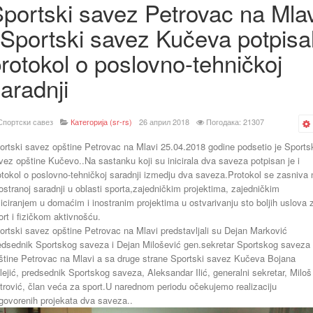
portski savez Petrovac na Mla
 Sportski savez Kučeva potpisal
rotokol o poslovno-tehničkoj
aradnji
Спортски савез
Категорија (sr-rs)
26 април 2018
Погодака: 21307
ortski savez opštine Petrovac na Mlavi 25.04.2018 godine podsetio je Sports
vez opštine Kučevo..Na sastanku koji su inicirala dva saveza potpisan je i
otokol o poslovno-tehničkoj saradnji izmedju dva saveza.Protokol se zasniva 
ostranoj saradnji u oblasti sporta,zajedničkim projektima, zajedničkim
liciranjem u domaćim i inostranim projektima u ostvarivanju sto boljih uslova 
ort i fizičkom aktivnošću.
ortski savez opštine Petrovac na Mlavi predstavljali su Dejan Marković
edsednik Sportskog saveza i Dejan Milošević gen.sekretar Sportskog saveza
štine Petrovac na Mlavi a sa druge strane Sportski savez Kučeva Bojana
lejić, predsednik Sportskog saveza, Aleksandar Ilić, generalni sekretar, Miloš
trović, član veća za sport.U narednom periodu očekujemo realizaciju
govorenih projekata dva saveza..