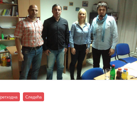
ретходна
Следећа