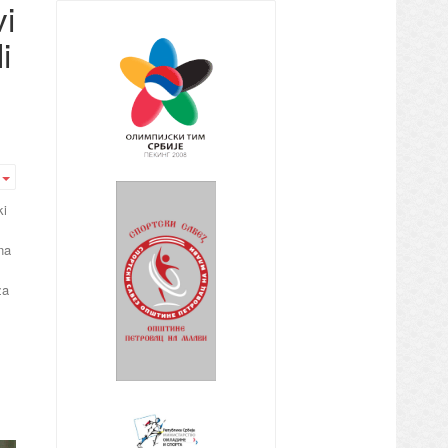
vi
i
Empty
ki
na
za