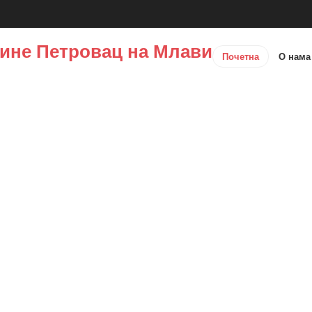
ине Петровац на Млави
Почетна
О нам