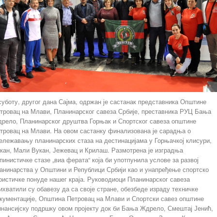
суботу, другог дана Сајма, одржан је састанак представника Општине
тровац на Млави, Планинарског савеза Србије, преставника РУЦ Бања
рело, Планинарског друштва Горњак и Спортског савеза општине
тровац на Млави. На овом састанку финализована је сарадња о
ележавању планинарских стаза на дестинацијама у Горњачкој клисури,
кан, Мали Вукан, Јежевац и Крилаш. Размотрена је изградња
пинистичке стазе „виа ферата“ која би употпунила услове за развој
анинарства у Општини и Републици Србији као и унапређење спортско
ристичке понуде нашег краја. Руководиоци Планинарског савеза
ихватили су обавезу да са своје стране, обезбеде израду техничке
кументације, Општина Петровац на Млави и Спортски савез општине
нансијску подршку овом пројекту док би Бања Ждрело, Смештај Јенић,