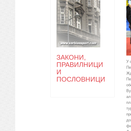
ЗАКОНИ,
У 
ПРАВИЛНИЦИ
Пе
И
Жд
ПОСЛОВНИЦИ
Пе
об
Ву
ал
пл
ту
пр
до
фи