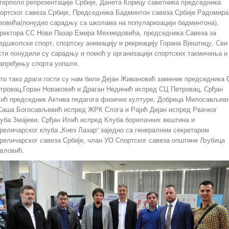
терполо репрезентације Србије, Данета Корицу саветника председника
ортског савеза Србије, Председника Бадминтон савеза Србије Радомира
вовића(понудио сарадњу са школама на популаризацији бадминтона),
ректора СС Нови Пазар Емира Мехмедовића, председника Савеза за
едшколски спорт, спортску анимацију и рекреацију Горана Вјештицу. Сви
сти понудили су сарадњу и помоћ у организацији спортских такмичења и
апређењу спорта уопште.
то тако драги гости су нам били Дејан Живановић заменик председника
тровац,Горан Новаковић и Драган Нединић испред СЦ Петровац, Срђан
ић председник Актива педагога физичке културе, Добрица Милосављев
Саша Богосављевић испред ЖРК Слога и Рајић Дејан испред Рвачког
уба Змајеви, Срђан Илић испред Клуба борилачких вештина и
реличарског клуба „Кнез Лазар“ заједно са генералним секретаром
реличарског савеза Србије, члан УО Спортског савеза општине Љубица
вловић.