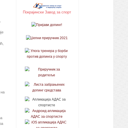
Покрајински Завод за спорт
,
је
ћ,
 на
ра
ра