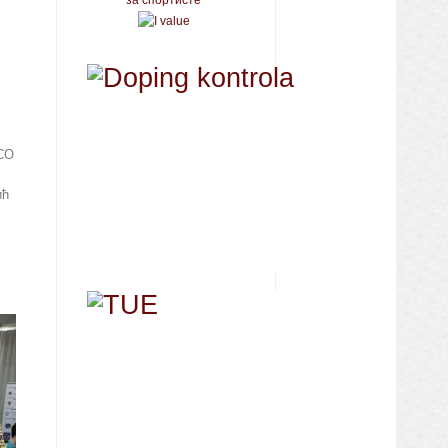
 СО
ић