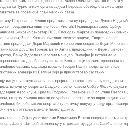
маћинство Симоновић, Царев конак, Базен Олимпик, Златна Кошута у
радњи са Туристичком организацијом Петровац обезбедила смештајне
пацитете за посетиоце планинарских стаза.
штину Петровац на Млави представљали су председник Душко Нединић
меник председника општине Горан Ристић, Планинарски савез Србије
анислав Божовић секретар ПСС, Слободан Жарковић председник комиси
 алпинизам, Зоран Контић начелник службе водича, Спортски савез
штине председник Дејан Марковић и генерални секретар Дејан Милошеви
анинарско друштво Горњак Дејан Антић, председник, и Дејан Живковић
кретар, Бању Ждрело генерални менаџер. Значајно је истаћи да је
тересовање за довођење туриста из Белгије који су заинтересовани за
ришћење оваквих садржаја изразио Теодор Павић представник више
ристичких агенција из Белгије који је присуствовао састанку.
оју идеју о употпуњавању овог пројекта, на састанку са руководством
веза, изнели су секретар Ваздухопловног савеза Србије Жељко Овука и
едседник Аеро клуба Крилаш Родољуб Стевановић. У општини Петровац
ави, на врху Крилаш налази се уређено полетиште за параглајдинг чије
ришћење би побољшало спортско туристичку понуду у виду организације
кмичења и отварања школе параглајдинга.
ком трајања Сајма угостили смо Владимира Батеза покрајинског минист
 спорт, Јасну Шекарић шампионку у стрељаштву, Дејана Савића селекто