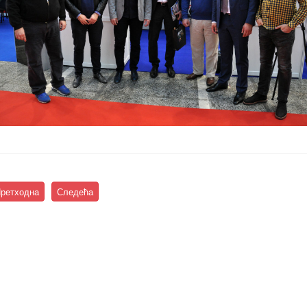
ретходна
Следећа