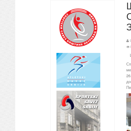
Ш
Сп
ме
26
до
Пе