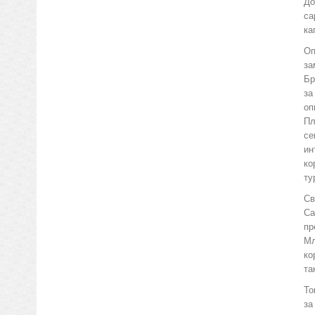
До
са
ка
Оп
за
Бр
за
оп
Пл
се
ин
ко
ту
Св
Са
пр
Мл
ко
та
То
за