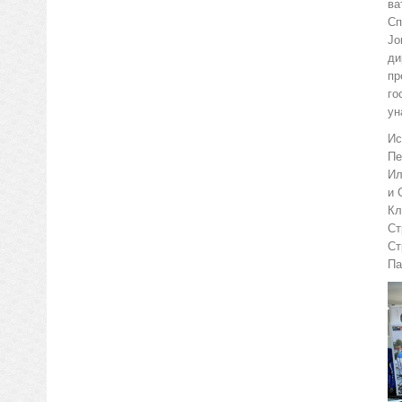
ва
Сп
Јо
ди
пр
го
ун
Ис
Пе
Ил
и 
Кл
Ст
Ст
Па