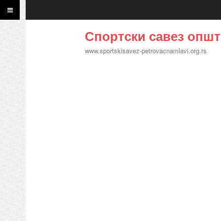
Спортски савез општ
www.sportskisavez-petrovacnamlavi.org.rs