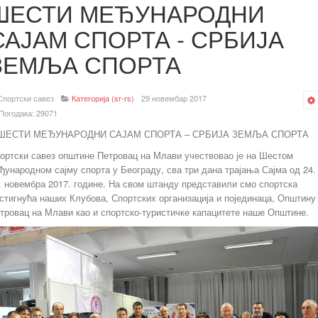
ШЕСТИ МЕЂУНАРОДНИ
САЈАМ СПОРТА - СРБИЈА
ЗЕМЉА СПОРТА
Спортски савез
Категорија (sr-rs)
29 новембар 2017
Погодака: 29071
ЕСТИ МЕЂУНАРОДНИ САЈАМ СПОРТА – СРБИЈА ЗЕМЉА СПОРТА
ортски савез општине Петровац на Млави учествовао је на Шестом
ђународном сајму спорта у Београду, сва три дана трајања Сајма од 24.
. новембра 2017. године. На свом штанду представили смо спортска
стигнућа наших Клубова, Спортских организација и појединаца, Општину
тровац на Млави као и спортско-туристичке капацитете наше Општине.