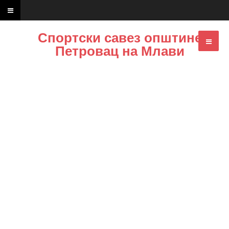
Спортски савез општине
Петровац на Млави