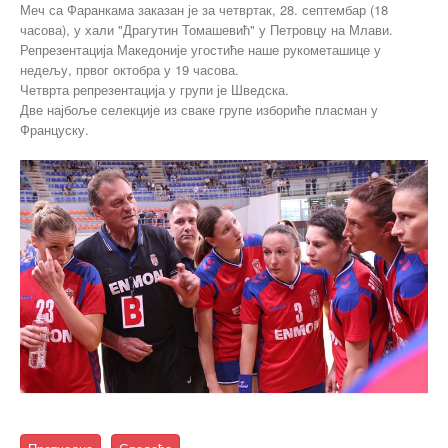
Меч са Фаранкама заказан је за четвртак, 28. септембар (18
часова), у хали "Драгутин Томашевић" у Петровцу на Млави.
Репрезентација Македоније угостиће наше рукометашице у
недељу, првог октобра у 19 часова.
Четврта репрезентација у групи је Шведска.
Две најбоље селекције из сваке групе избориће пласман у
Француску.