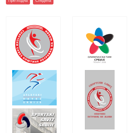
Претходна
Следећа