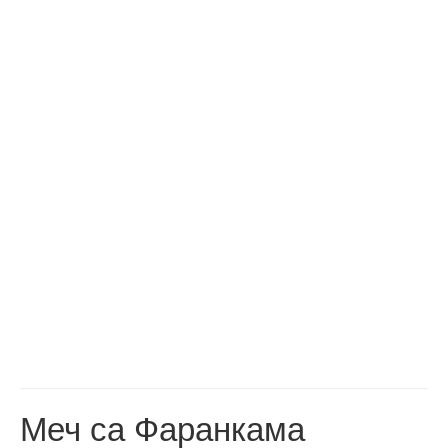
Меч са Фаранкама