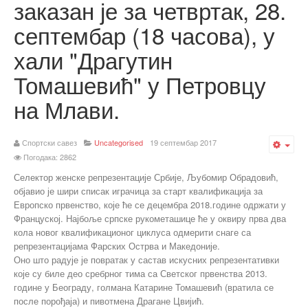
заказан је за четвртак, 28.
септембар (18 часова), у
хали "Драгутин
Томашевић" у Петровцу
на Млави.
Спортски савез
Uncategorised
19 септембар 2017
Emp
Погодака: 2862
Селектор женске репрезентације Србије, Љубомир Обрадовић,
објавио је шири списак играчица за старт квалификација за
Европско првенство, које ће се децембра 2018.године одржати у
Француској. Најбоље српске рукометашице ће у оквиру прва два
кола новог квалификационог циклуса одмерити снаге са
репрезентацијама Фарских Острва и Македоније.
Оно што радује је повратак у састав искусних репрезентативки
које су биле део сребрног тима са Светског првенства 2013.
године у Београду, голмана Катарине Томашевић (вратила се
после порођаја) и пивотмена Драгане Цвијић.