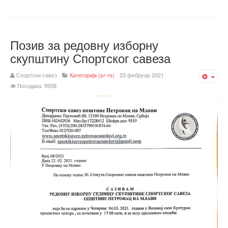
Позив за редовну изборну
скупштину Спортског савеза
Спортски савез
Категорија (sr-rs)
23 фебруар 2021
Emp
Погодака: 9958