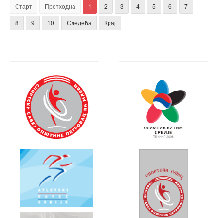
Старт
Претходна
1
2
3
4
5
6
7
8
9
10
Следећа
Крај