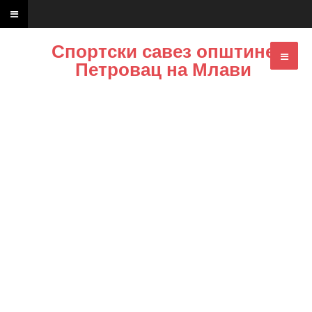
Спортски савез општине
Петровац на Млави