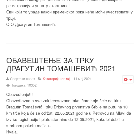
регистрацију и уплату стартнине!
Сви који то ураде након временског рока неће моћи учествовати у
трци.
О.О Драгутин Томашевић.
ОБАВЕШТЕЊЕ ЗА ТРКУ
ДРАГУТИН ТОМАШЕВИЋ 2021
Спортски савез
Категорија (sr-rs)
11 мај 2021
Emp
Погодака: 10352
Obaveštenje!!!
Obaveštavamo sve zainteresovane takmičare koje žele da trku
Dragutin Tomašević i trku Državnog prvenstva Srbije na putu na 10
km trče koja će se održati 22.05.2021 godine u Petrovcu na Mlavi da
izvrše registracije i plate startnine do 12.05.2021, kako bi dobili u
startnom paketu majicu..
Hvala.