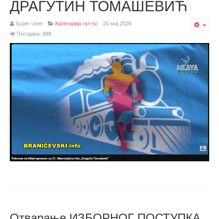
ДРАГУТИН ТОМАШЕВИЋ
Super User
Категорија (sr-rs)
20 мај 2026
Emp
Погодака: 898
Отварање ИЗБОРНОГ ПОСТУПКА