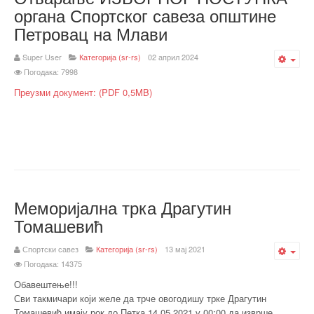
органа Спортског савеза општине
Петровац на Млави
Super User
Категорија (sr-rs)
02 април 2024
Emp
Погодака: 7998
Преузми документ: (PDF 0,5MB)
Меморијална трка Драгутин
Томашевић
Спортски савез
Категорија (sr-rs)
13 мај 2021
Emp
Погодака: 14375
Обавештење!!!
Сви такмичари који желе да трче овогодишу трке Драгутин
Томашевић имају рок до Петка 14.05.2021 у 00:00 да изврше