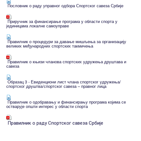
Пословник о раду управног одбора Спортског савеза Србије
Приручник за финансирање програма у области спорта у
јединицама локалне самоуправе
Правилник о процедури за давање мишљења за организацију
великих међународних спортских такмичења
Правилник о књизи чланова спортских удружења друштава и
савеза
Образац 3 - Евиденциони лист члана спортског удружења/
спортског друштва/спортског савеза – правног лица
Правилник о одобравању и финансирању програма којима се
остварује општи интерес у области спорта
Правилник о раду Спортског савеза Србије