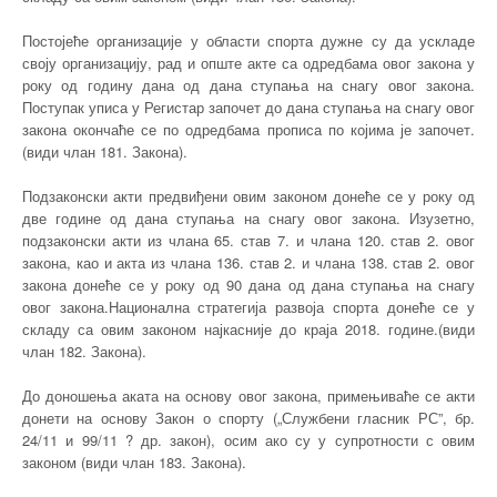
Постојеће организације у области спорта дужне су да ускладе
своју организацију, рад и опште акте са одредбама овог закона у
року од годину дана од дана ступања на снагу овог закона.
Поступак уписа у Регистар започет до дана ступања на снагу овог
закона окончаће се по одредбама прописа по којима је започет.
(види члан 181. Закона).
Подзаконски акти предвиђени овим законом донеће се у року од
две године од дана ступања на снагу овог закона. Изузетно,
подзаконски акти из члана 65. став 7. и члана 120. став 2. овог
закона, као и акта из члана 136. став 2. и члана 138. став 2. овог
закона донеће се у року од 90 дана од дана ступања на снагу
овог закона.Национална стратегија развоја спорта донеће се у
складу са овим законом најкасније до краја 2018. године.(види
члан 182. Закона).
До доношења аката на основу овог закона, примењиваће се акти
донети на основу Закон о спорту („Службени гласник РС”, бр.
24/11 и 99/11 ? др. закон), осим ако су у супротности с овим
законом (види члан 183. Закона).