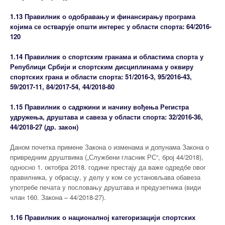
1.13 Правилник о одобравању и финансирању програма
којима се остварује општи интерес у области спорта: 64/2016-
120
1.14 Правилник о спортским гранама и областима спорта у
Републици Србији и спортским дисциплинама у оквиру
спортских грана и области спорта: 51/2016-3, 95/2016-43,
59/2017-11, 84/2017-54, 44/2018-80
1.15 Правилник о садржини и начину вођења Регистра
удружења, друштава и савеза у области спорта: 32/2016-36,
44/2018-27 (др. закон)
Даном почетка примене Закона о изменама и допунама Закона о
привредним друштвима („Службени гласник РС“, број 44/2018),
односно 1. октобра 2018. године престају да важе одредбе овог
правилника, у обрасцу, у делу у ком се установљава обавеза
употребе печата у пословању друштава и предузетника (види
члан 160. Закона – 44/2018-27).
1.16 Правилник о националној категоризацији спортских