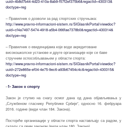
uuid=
4b8d7b44-4d23-410a-8ab9-
f57f2ef375b6&regactid=430313&
doctype=reg
– Правилник о дозволи за рад спортских стручњака:
http://www.pravno-
informacioni-sistem.rs/
SlGlasnikPortal/viewdoc?
uuid=
cf4a7497-5474-4918-a5b4-
066fae7378b0&regactid=430314&
doctype=reg
– Правилник о евиденцијама које воде акредитоване
високошколске установе и друге организације које се баве
стручним оспособљавањем у области спорта:
http://www.pravno-
informacioni-sistem.rs/
SlGlasnikPortal/viewdoc?
uuid=
272e865e-ef04-4e75-9ec6-
a93b67454c4c&regactid=430315&
doctype=reg
–
1- Закон о спорту
Закон је ступио на снагу осмог дана од дана објављивања у
„Службеном гласнику Републике Србије”, односно 16. фебруара
2016. године (види члан 184. Закона).
Постојеће организације у области спорта настављају са радом, у
складу са овим законом (види члан 180. Закона).