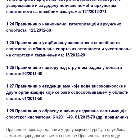
усавршавање и за доделу новчане помоћи врхунским
спортистима са посебним заслугама: 124/2012-271
1.24 Правилник о националној категоризацији врхунских
спортиста: 123/2012-68
1.25 Правилник о утврђивању здравствене способности
спортиста за обављање спортских активности и учествовање
на спортским такмичењима: 15/2012-20
1.26 Правилник о надзору над стручним радом у области
спорта: 92/2011-40
1.27 Правилник о евиденцијама које воде високошколске и
друге организације које се баве оспособљавањем у области
спорта: 61/2011-50
1.28 Правилник о обрасцу и начину издавања легитимације
спортског инспектора: 61/2011-49, 81/2015-70 (др. правилник)
Правилник престаје да важи у делу којим се уређује службена
легитимација даном почетка примене Правилника о изгледу