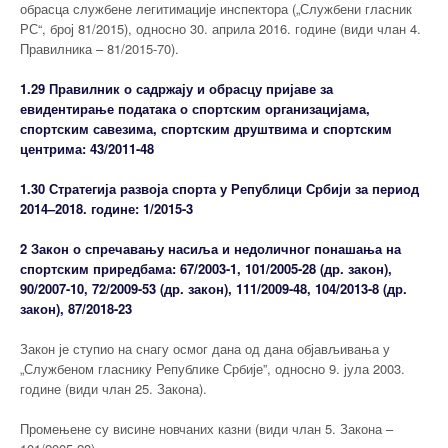
обрасца службене легитимације инспектора („Службени гласник
РС“, број 81/2015), односно 30. априла 2016. године (види члан 4.
Правилника – 81/2015-70).
1.29 Правилник о садржају и обрасцу пријаве за
евидентирање података о спортским организацијама,
спортским савезима, спортским друштвима и спортским
центрима: 43/2011-48
1.30 Стратегија развоја спорта у Републици Србији за период
2014–2018. године: 1/2015-3
2 Закон о спречавању насиља и недоличног понашања на
спортским приредбама: 67/2003-1, 101/2005-28 (др. закон),
90/2007-10, 72/2009-53 (др. закон), 111/2009-48, 104/2013-8 (др.
закон), 87/2018-23
Закон је ступио на снагу осмог дана од дана објављивања у
„Службеном гласнику Републике Србије”, односно 9. јула 2003.
године (види члан 25. Закона).
Промењене су висине новчаних казни (види члан 5. Закона –