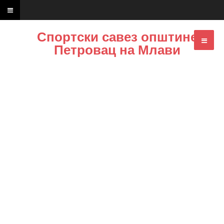
Спортски савез општине
Петровац на Млави