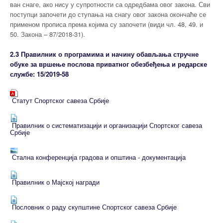
ван снаге, ако нису у супротности са одредбама овог закона. Сви
поступци започети до ступања на снагу овог закона окончаће се
применом прописа према којима су започети (види чл. 48, 49. и
50. Закона – 87/2018-31).
2.3 Правилник о програмима и начину обављања стручне
обуке за вршење послова приватног обезбеђења и редарске
службе: 15/2019-58
Статут Спортског савеза Србије
Правилник о систематизацији и организацији Спортског савеза
Србије
Стална конференција градова и општина - документација
Правилник о Мајској награди
Пословник о раду скупштине Спортског савеза Србије