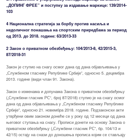
„ДОПИНГ ФРЕЕ” и поступку за издавање маркице: 139/2014-
103
4 Национална стратегија за борбу против насиља и
недоличног понашања на спортским приредбама за период
од 2013. до 2018. године: 63/2013-33
2 Закон о приватном обезбеђењу: 104/2013-8, 42/2015-3,
87/2018-31
Закон је ступио на снагу осмог дана од дана објављивања у
„Службеном гласнику Републике Србије”, односно 5. децембра
2013. године (види члан 91. Закона).
Закон о изменама и допунама Закона о приватном обезбеђењу
(„Службени гласник РС“, број 87/2018) ступио је на снагу осмог
дана од дана објављивања у „Службеном гласнику Републике
Србије”, односно 21. новембра 2018. године. Подзаконски акти
утврђени овим законом донеће се у року од 12 месеци од дана
његовог ступања на снагу. Прописи донети на основу Закона о
приватном обезбеђењу („Службени гласник РС”, бр. 104/13 и
42/15) остају на снази до доношења прописа којим се стављају