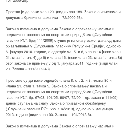
101/2005-28).
Престао је да важи члан 20. (види члан 189. Закона о изменама и
допунама Kривичног законика – 72/2009-53).
Закон о изменама и допунама Закона о спречавању насиља и
недоличног понашања на спортским приредбама („Службени
гласник РС“, број 111/2009) ступио је на снагу осмог дана од дана
објављивања у „Службеном гласнику Републике Србије”, односно
6. јануара 2010. године, а одредбе чл. 5. и 6, члана 14 [нови члан
21. став 1. тач. 4) до 6) и члана 16. (нови члан 23. став 1. тачка 8))
овог закона се примењују од 1. јануара 2011. године (види члан
20. Закона – 111/2009-48).
Престале су да важе одредбе члана 8. ст. 2. и 3, члана 8б и
члана 21. став 1. тачка 5. Закона о спречавању насиља и
недоличног понашања на спортским приредбама („Службени
гласник РС“, бр. 67/03, 101/05, 90/07, 72/09 – др. закон и 111/09),
даном ступања на снагу Закона о приватном обезбеђењу
(„Службени гласник РС“, број 104/2013), односно 5. децембра
2013. године (види члан 90. Закона – 104/2013-8).
Закон о изменама и допунама Закона о спречавању насиља и