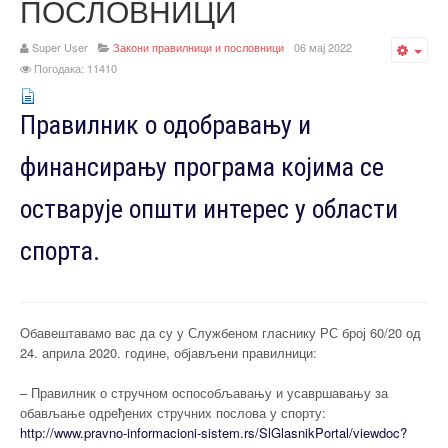
ПОСЛОВНИЦИ
Super User
Закони правилници и пословници
06 мај 2022
Emp
Погодака: 11410
Правилник о одобравању и
финансирању програма којима се
остварује општи интерес у области
спорта.
Oбавештавамо вас да су у Службеном гласнику РС број 60/20 од
24. априла 2020. године, објављени правилници:
– Правилник о стручном оспособљавању и усавршавању за
обављање одређених стручних послова у спорту:
http://www.pravno-
informacioni-sistem.rs/
SlGlasnikPortal/viewdoc?