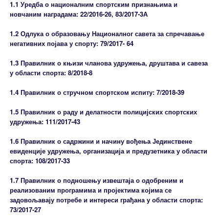
1.1 Уредба о националним спортским признањима и
новчаним наградама: 22/2016-26, 83/2017-3А
1.2 Одлука о образовању Националног савета за спречавање
негативних појава у спорту: 79/2017- 64
1.3 Правилник о књизи чланова удружења, друштава и савеза
у области спорта: 8/2018-8
1.4 Правилник о стручном спортском испиту: 7/2018-39
1.5 Правилник о раду и делатности полицијских спортских
удружења: 111/2017-43
1.6 Правилник о садржини и начину вођења Јединствене
евиденције удружења, организација и предузетника у области
спорта: 108/2017-33
1.7 Правилник о подношењу извештаја о одобреним и
реализованим програмима и пројектима којима се
задовољавају потребе и интереси грађана у области спорта:
73/2017-27