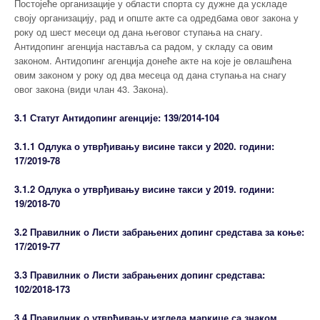
Постојеће организације у области спорта су дужне да ускладе
своју организацију, рад и опште акте са одредбама овог закона у
року од шест месеци од дана његовог ступања на снагу.
Антидопинг агенција наставља са радом, у складу са овим
законом. Антидопинг агенција донеће акте на које је овлашћена
овим законом у року од два месеца од дана ступања на снагу
овог закона (види члан 43. Закона).
3.1 Статут Антидопинг агенције: 139/2014-104
3.1.1 Одлука о утврђивању висине такси у 2020. години:
17/2019-78
3.1.2 Одлука о утврђивању висине такси у 2019. години:
19/2018-70
3.2 Правилник о Листи забрањених допинг средстава за коње:
17/2019-77
3.3 Правилник о Листи забрањених допинг средстава:
102/2018-173
3.4 Правилник о утврђивању изгледа маркице са знаком