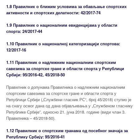
1.8 Правилник о ближим условима за обављање спортских
активности и спортских делатности: 42/2017-74
1.9 Правилник о националним евиденцијама у области
спорта: 24/2017-44
1.10 Правилник о националној категоризацији спортова:
12/2017-16
1.11 Правилник о надлежним националним спортским
савезима за спортске гране и области спорта у Републици
Србији: 95/2016-42, 45/2018-50
Правилник о допунама Правилника о надлежним националним
спортским савезима за спортске гране и области спорта у
Републици Србији („Службени гласник РС“, број 45/2018) ступио је
на снагу осмог дана од дана објављивања у „Службеном гласнику
Републике Србије”, односно 21. јуна 2018. године (види члан 3.
Правилника – 45/2018-50).
1.12 Правилник о спортским гранама од посебног значаја за
Републику Србију: 95/2016-41