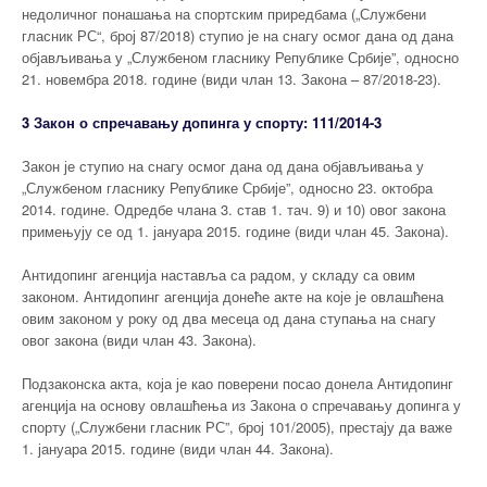
недоличног понашања на спортским приредбама („Службени
гласник РС“, број 87/2018) ступио је на снагу осмог дана од дана
објављивања у „Службеном гласнику Републике Србије”, односно
21. новембра 2018. године (види члан 13. Закона – 87/2018-23).
3 Закон о спречавању допинга у спорту: 111/2014-3
Закон је ступио на снагу осмог дана од дана објављивања у
„Службеном гласнику Републике Србије”, односно 23. октобра
2014. године. Одредбе члана 3. став 1. тач. 9) и 10) овог закона
примењују се од 1. јануара 2015. године (види члан 45. Закона).
Антидопинг агенција наставља са радом, у складу са овим
законом. Антидопинг агенција донеће акте на које је овлашћена
овим законом у року од два месеца од дана ступања на снагу
овог закона (види члан 43. Закона).
Подзаконска акта, која је као поверени посао донела Антидопинг
агенција на основу овлашћења из Закона о спречавању допинга у
спорту („Службени гласник РС”, број 101/2005), престају да важе
1. јануара 2015. године (види члан 44. Закона).