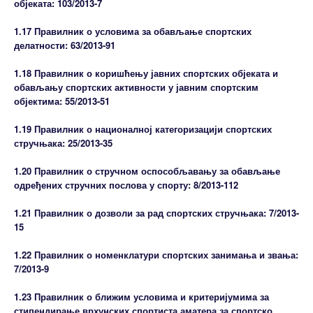
објеката: 103/2013-7
1.17 Правилник о условима за обављање спортских
делатности: 63/2013-91
1.18 Правилник о коришћењу јавних спортских објеката и
обављању спортских активности у јавним спортским
објектима: 55/2013-51
1.19 Правилник о националној категоризацији спортских
стручњака: 25/2013-35
1.20 Правилник о стручном оспособљавању за обављање
одређених стручних послова у спорту: 8/2013-112
1.21 Правилник о дозволи за рад спортских стручњака: 7/2013-
15
1.22 Правилник о номенклатури спортских занимања и звања:
7/2013-9
1.23 Правилник о ближим условима и критеријумима за
стипендирање врхунских спортиста аматера за спортско