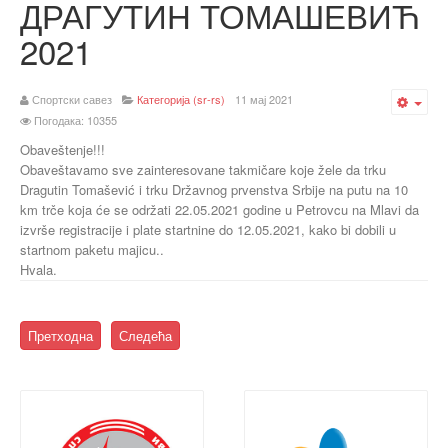
ДРАГУТИН ТОМАШЕВИЋ
2021
Спортски савез
Категорија (sr-rs)
11 мај 2021
Emp
Погодака: 10355
Obaveštenje!!!
Obaveštavamo sve zainteresovane takmičare koje žele da trku
Dragutin Tomašević i trku Državnog prvenstva Srbije na putu na 10
km trče koja će se održati 22.05.2021 godine u Petrovcu na Mlavi da
izvrše registracije i plate startnine do 12.05.2021, kako bi dobili u
startnom paketu majicu..
Hvala.
Претходна
Следећа