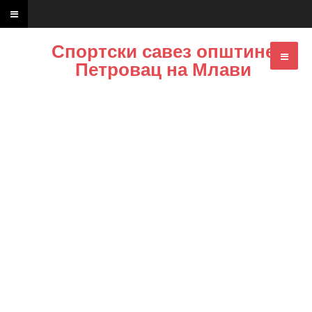
Спортски савез општине
Петровац на Млави