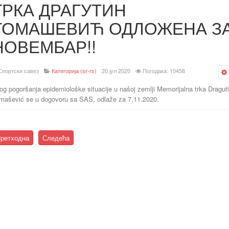
ТРКА ДРАГУТИН
ТОМАШЕВИЋ ОДЛОЖЕНА З
НОВЕМБАР!!
Спортски савез
Категорија (sr-rs)
20 јул 2020
Погодака: 10458
og pogoršanja epidemiološke situacije u našoj zemlji Memorijalna trka Dragut
mašević se u dogovoru sa SAS, odlaže za 7.11.2020.
ретходна
Следећа