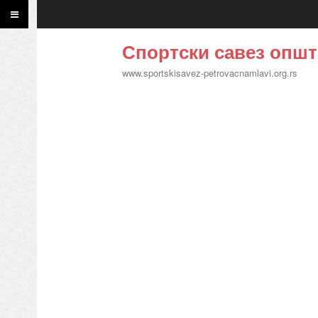
Спортски савез општ
www.sportskisavez-petrovacnamlavi.org.rs