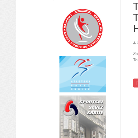
Zb
To
П