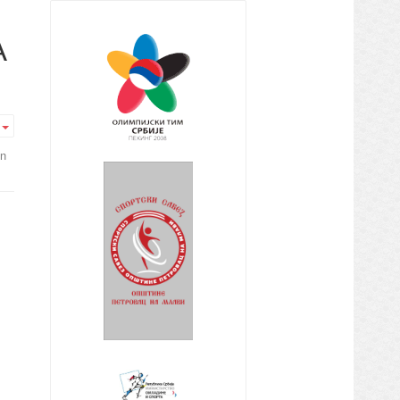
А
Empty
in