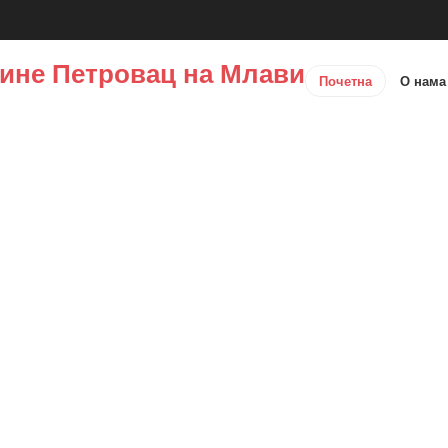
ине Петровац на Млави
Почетна
О нам