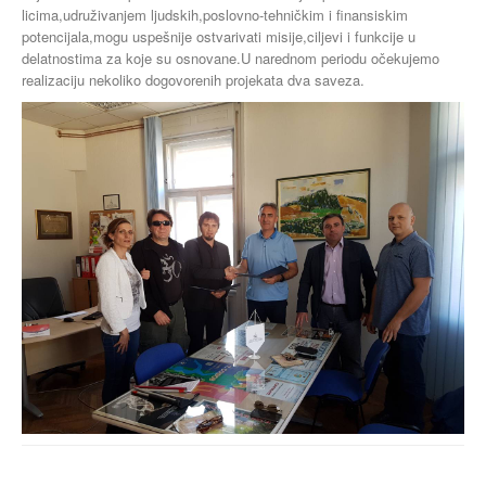
licima,udruživanjem ljudskih,poslovno-tehničkim i finansiskim
potencijala,mogu uspešnije ostvarivati misije,ciljevi i funkcije u
delatnostima za koje su osnovane.U narednom periodu očekujemo
realizaciju nekoliko dogovorenih projekata dva saveza.