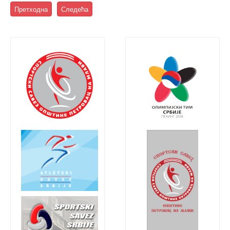
Претходна
Следећа