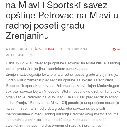
na Mlavi i Sportski savez
opštine Petrovac na Mlavi u
radnoj poseti gradu
Zrenjaninu
Спортски савез
Категорија (sr-rs)
20 април 2018
Emp
Погодака: 21139
Dana 19.04.2018 delegacija opštine Petrovac na Mlavi bila je u radnoj
poseti gradu Zrenjanjinu i sportskom savezu grada
Zrenjanina.Delegacija koja je bila u radnoj poseti gradu Zrenjaninu je:
Goran Ristić zamenik predsednika opštine sa svojim saradnicima,
Predsednik sportskog saveza Petrovac na Mlavi Dejan Marković,gen
sekretar saveza Dejan Milošević, Stefan Jovanović direktor Turističke
organizacije Petrovac na Mlavi kao i Dejan Rajić predsednik rvačkog
kluba Zmajevi Petrov
ac na Mlavi. Cilj posete je unapredjene saradnje
na svim nivoima izmedju dva grada, oba saveza su potpisali
memorandume o medjusobnoj saradnji.Predmet ovog memoranduma
je saradnja u onim oblicima i sadržajima kojima samosatalni i
zajeničkim nastupom u društvenom okruženju i prema trećim