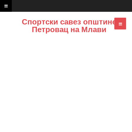
Спортски савез општине
Петровац на Млави