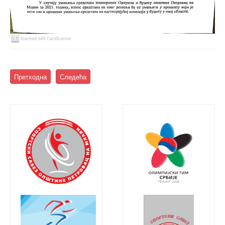
Претходна
Следећа