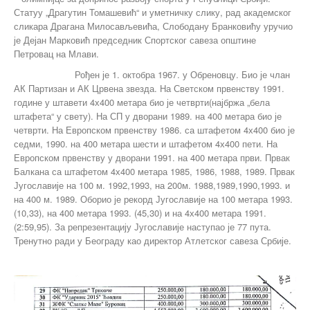
Статуу „Драгутин Томашевић“ и уметничку слику, рад академског
сликара Драгана Милосављевића, Слободану Бранковићу уручио
је Дејан Марковић председник Спортског савеза општине
Петровац на Млави.
Рођен је 1. октобра 1967. у Обреновцу. Био је члан
АК Партизан и АК Црвена звезда. На Светском првенству 1991.
године у штавети 4х400 метара био је четврти(најбржа „бела
штафета“ у свету). На СП у дворани 1989. на 400 метара био је
четврти. На Европском првенству 1986. са штафетом 4х400 био је
седми, 1990. на 400 метара шести и штафетом 4х400 пети. На
Европском првенству у дворани 1991. на 400 метара први. Првак
Балкана са штафетом 4х400 метара 1985, 1986, 1988, 1989. Првак
Југославије на 100 м. 1992,1993, на 200м. 1988,1989,1990,1993. и
на 400 м. 1989. Оборио је рекорд Југославије на 100 метара 1993.
(10,33), на 400 метара 1993. (45,30) и на 4х400 метара 1991.
(2:59,95). За репрезентацију Југославије наступао је 77 пута.
Тренутно ради у Београду као директор Атлетског савеза Србије.