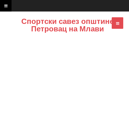
Спортски савез општине
Петровац на Млави