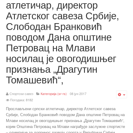
атлетичар, директор
Атлетског савеза Србије,
Слободан Бранковић
поводом Дана општине
Петровац на Млави
носилац је овогодишњег
признања „Драгутин
Томашевић“,
Спортски савез
Категорија (sr-rs)
08 јун 2017
Emp
Погодака: 8182
Прослављени српски атлетичар, директор Атлетског савеза
Србије, Слободан Бранковић поводом Дана општине Петровац на
Млави носилац је овогодишњег признања „Драгутин Томашевић“,
којим Општина Петровац на Млави награђује заслужне спортисте
– олимпијце за допринос развоју спорта у Републици Србији.