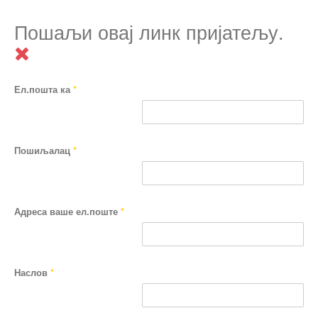
Пошаљи овај линк пријатељу.
Ел.пошта ка
*
Пошиљалац
*
Адреса ваше ел.поште
*
Наслов
*