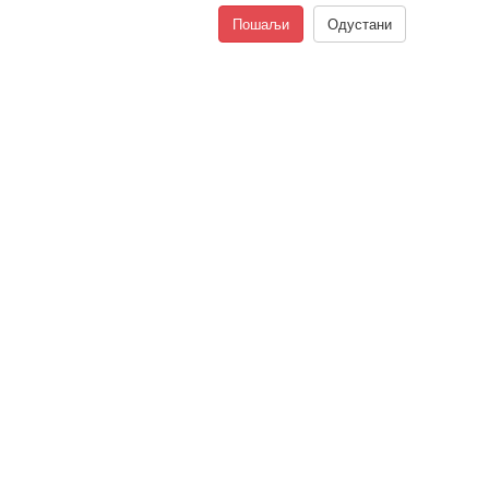
Пошаљи
Одустани