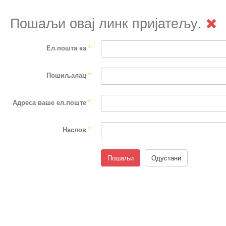
Пошаљи овај линк пријатељу.
Ел.пошта ка
*
Пошиљалац
*
Адреса ваше ел.поште
*
Наслов
*
Пошаљи
Одустани