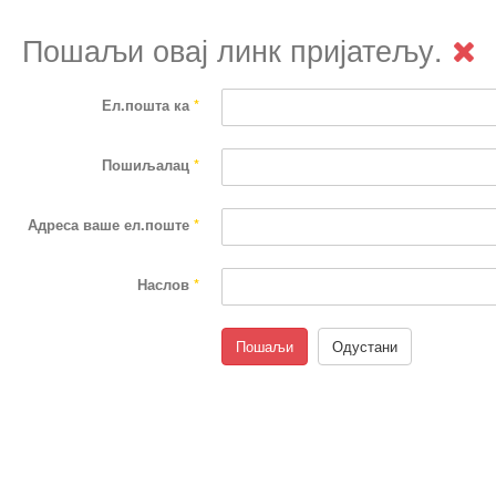
Пошаљи овај линк пријатељу.
Ел.пошта ка
*
Пошиљалац
*
Адреса ваше ел.поште
*
Наслов
*
Пошаљи
Одустани