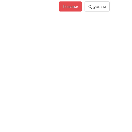
Пошаљи
Одустани