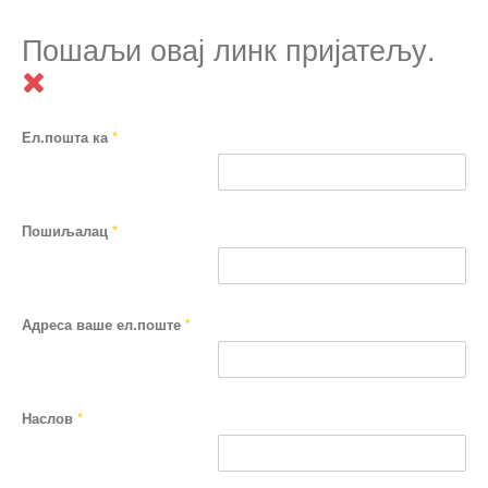
Пошаљи овај линк пријатељу.
Ел.пошта ка
*
Пошиљалац
*
Адреса ваше ел.поште
*
Наслов
*