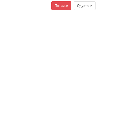
Пошаљи
Одустани