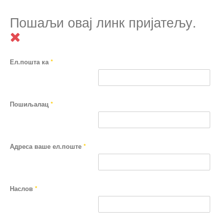
Пошаљи овај линк пријатељу.
Ел.пошта ка
*
Пошиљалац
*
Адреса ваше ел.поште
*
Наслов
*