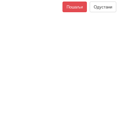
Пошаљи
Одустани