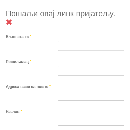
Пошаљи овај линк пријатељу.
Ел.пошта ка
*
Пошиљалац
*
Адреса ваше ел.поште
*
Наслов
*