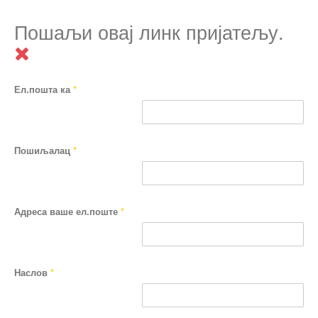
Пошаљи овај линк пријатељу.
Ел.пошта ка
*
Пошиљалац
*
Адреса ваше ел.поште
*
Наслов
*