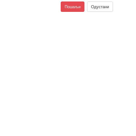
Пошаљи
Одустани