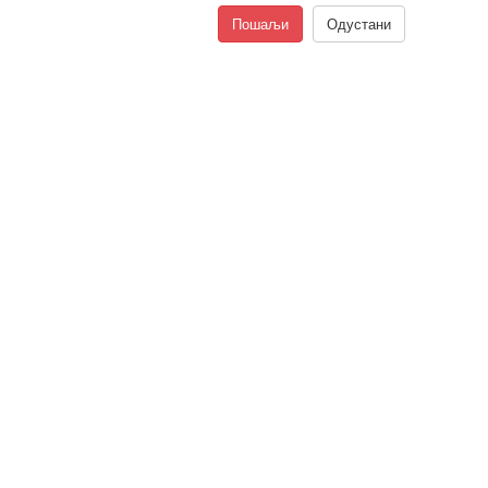
Пошаљи
Одустани