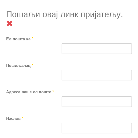
Пошаљи овај линк пријатељу.
Ел.пошта ка
*
Пошиљалац
*
Адреса ваше ел.поште
*
Наслов
*