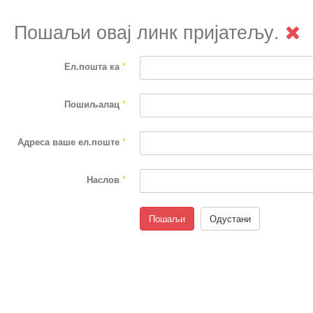
Пошаљи овај линк пријатељу.
Ел.пошта ка
*
Пошиљалац
*
Адреса ваше ел.поште
*
Наслов
*
Пошаљи
Одустани