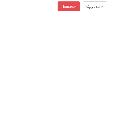
Пошаљи
Одустани