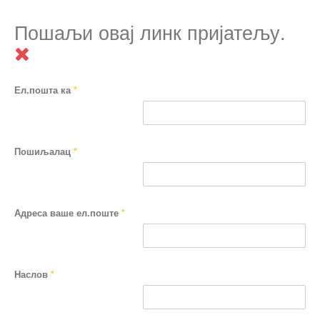
Пошаљи овај линк пријатељу.
Ел.пошта ка
*
Пошиљалац
*
Адреса ваше ел.поште
*
Наслов
*