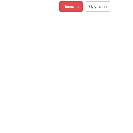
Пошаљи
Одустани