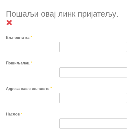
Пошаљи овај линк пријатељу.
Ел.пошта ка
*
Пошиљалац
*
Адреса ваше ел.поште
*
Наслов
*