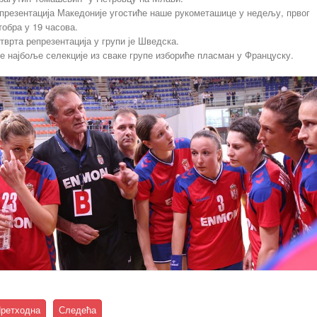
презентација Македоније угостиће наше рукометашице у недељу, првог
тобра у 19 часова.
тврта репрезентација у групи је Шведска.
е најбоље селекције из сваке групе избориће пласман у Француску.
ретходна
Следећа