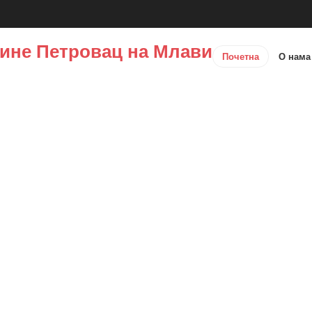
ине Петровац на Млави
Почетна
О нам