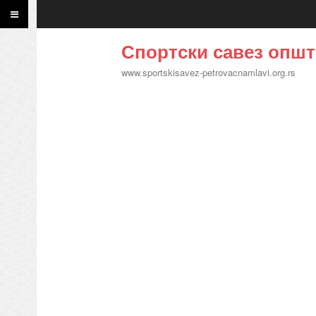
Спортски савез општ
www.sportskisavez-petrovacnamlavi.org.rs