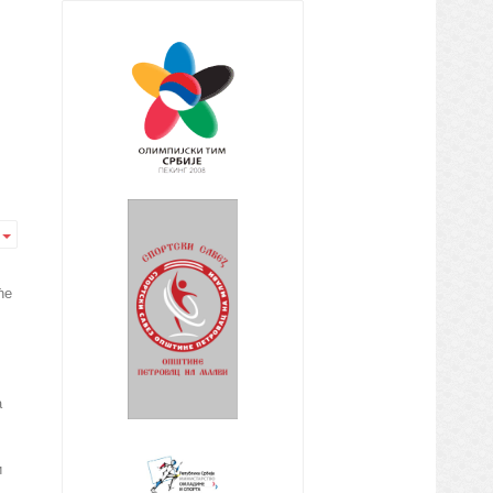
Empty
ће
а
и