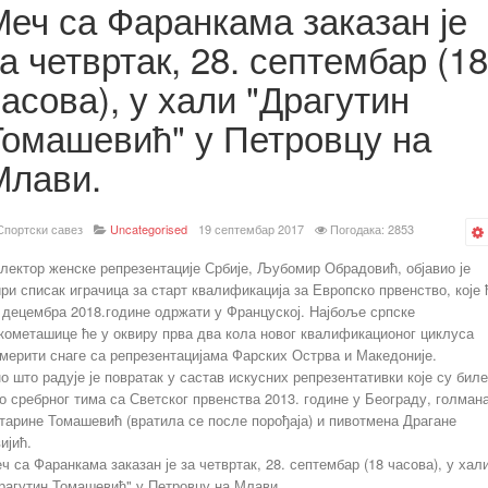
Меч са Фаранкама заказан је
а четвртак, 28. септембар (18
асова), у хали "Драгутин
Томашевић" у Петровцу на
Млави.
Спортски савез
Uncategorised
19 септембар 2017
Погодака: 2853
лектор женске репрезентације Србије, Љубомир Обрадовић, објавио је
ри списак играчица за старт квалификација за Европско првенство, које 
 децембра 2018.године одржати у Француској. Најбоље српске
кометашице ће у оквиру прва два кола новог квалификационог циклуса
мерити снаге са репрезентацијама Фарских Острва и Македоније.
о што радује је повратак у састав искусних репрезентативки које су биле
о сребрног тима са Светског првенства 2013. године у Београду, голман
тарине Томашевић (вратила се после порођаја) и пивотмена Драгане
ијић.
ч са Фаранкама заказан је за четвртак, 28. септембар (18 часова), у хал
рагутин Томашевић" у Петровцу на Млави.