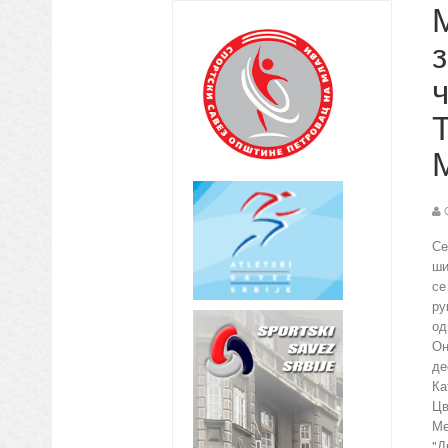
з
ч
Се
ши
се
ру
од
Он
де
Ка
Цв
Ме
"Д